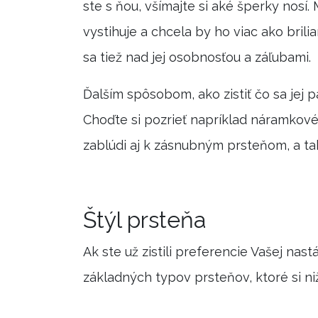
ste s ňou, všímajte si aké šperky nosí.
vystihuje a chcela by ho viac ako bri
sa tiež nad jej osobnosťou a záľubami.
Ďalším spôsobom, ako zistiť čo sa jej p
Choďte si pozrieť napríklad náramkové
zablúdi aj k zásnubným prsteňom, a ta
Štýl prsteňa
Ak ste už zistili preferencie Vašej na
základných typov prsteňov, ktoré si ni