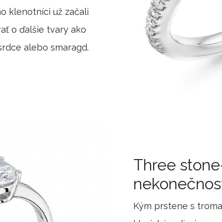
o klenotníci už začali
ť o ďalšie tvary ako
 srdce alebo smaragd.
Three stone
nekonečnos
Kým prstene s troma