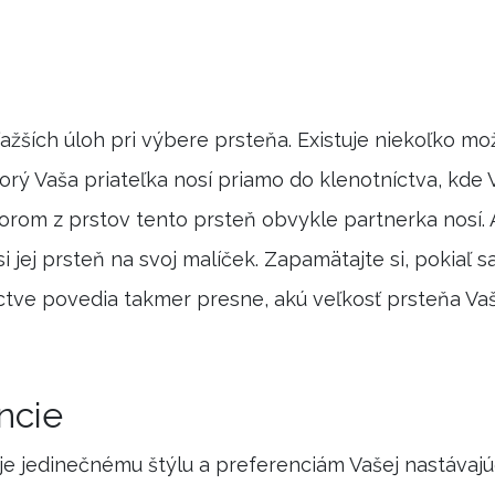
ažších úloh pri výbere prsteňa. Existuje niekoľko mož
torý Vaša priateľka nosí priamo do klenotníctva, kde
ktorom z prstov tento prsteň obvykle partnerka nosí
 si jej prsteň na svoj malíček. Zapamätajte si, pokiaľ
ctve povedia takmer presne, akú veľkosť prsteňa Va
ncie
e jedinečnému štýlu a preferenciám Vašej nastávajúce