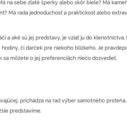
 Má na sebe zlaté šperky alebo skôr biele? Má kameň, 
liant? Má rada jednoduchosť a praktickosť alebo ext
áči a aké sú jej predstavy, je vziať ju do klenotníct
 hodiny, či darček pre niekoho blízkeho. Je pravde
k sa môžete o jej preferenciách niečo dozvedieť.
stávajúcej, prichádza na rad výber samotného prsteňa
žšie predstavíme.