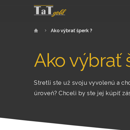
Ako výbrať šperk ?
Ako výbrať 
Stretli ste už svoju vyvolenú a ch
úroveň? Chceli by ste jej kúpiť zá