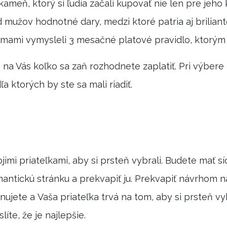
ameň, ktorý si ľudia začali kupovať nie len pre jeho 
 mužov hodnotné dary, medzi ktoré patria aj briliant
irmami vymysleli 3 mesačné platové pravidlo, ktorým 
n na Vás koľko sa zaň rozhodnete zaplatiť. Pri výber
a ktorých by ste sa mali riadiť.
imi priateľkami, aby si prsteň vybrali. Budete mať síc
mantickú stránku a prekvapiť ju. Prekvapiť návrhom n
jete a Vaša priateľka trvá na tom, aby si prsteň vyb
íte, že je najlepšie.