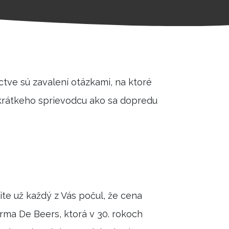
íctve sú zavalení otázkami, na ktoré
s krátkeho sprievodcu ako sa dopredu
te už každý z Vás počul, že cena
rma De Beers, ktorá v 30. rokoch