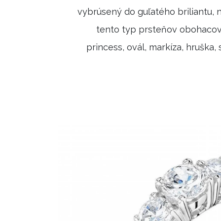
vybrúsený do guľatého briliantu, n
tento typ prsteňov obohacova
princess, ovál, markíza, hruška,