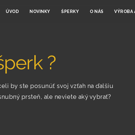
ÚVOD
NOVINKY
ŠPERKY
O NÁS
VÝROBA 
šperk ?
celi by ste posunúť svoj vzťah na ďalšiu
snubný prsteň, ale neviete aký vybrať?