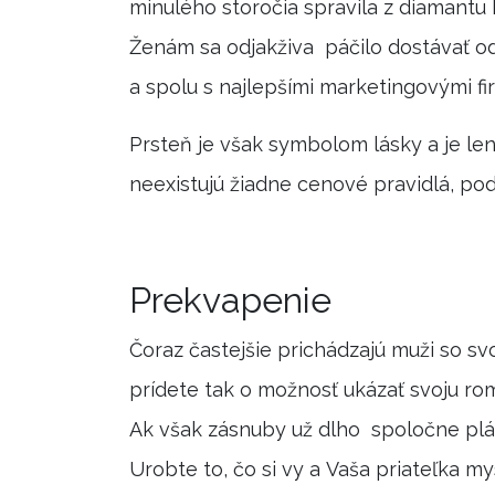
minulého storočia spravila z diamantu k
Ženám sa odjakživa páčilo dostávať od
a spolu s najlepšími marketingovými f
Prsteň je však symbolom lásky a je le
neexistujú žiadne cenové pravidlá, podľ
Prekvapenie
Čoraz častejšie prichádzajú muži so svoj
prídete tak o možnosť ukázať svoju ro
Ak však zásnuby už dlho spoločne plánu
Urobte to, čo si vy a Vaša priateľka mysl