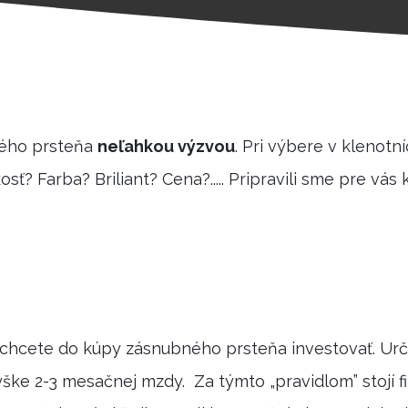
ého prsteňa
neľahkou výzvou
. Pri výbere v klenotn
sť? Farba? Briliant? Cena?..... Pripravili sme pre vá
chcete do kúpy zásnubného prsteňa investovať. Urči
ke 2-3 mesačnej mzdy. Za týmto „pravidlom” stojí fi