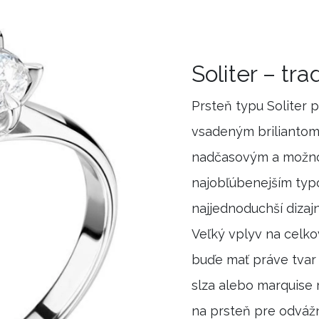
Soliter – tr
Prsteň typu Soliter 
vsadeným briliantom
nadčasovým a možno 
najobľúbenejším typ
najjednoduchší dizaj
Veľký vplyv na celko
buďe mať práve tvar
slza alebo marquise
na prsteň pre odváž