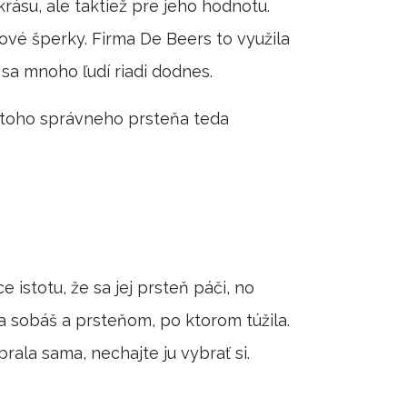
krásu, ale taktiež pre jeho hodnotu.
ové šperky. Firma De Beers to využila
sa mnoho ľudí riadi dodnes.
e toho správneho prsteňa teda
e istotu, že sa jej prsteň páči, no
a sobáš a prsteňom, po ktorom túžila.
rala sama, nechajte ju vybrať si.