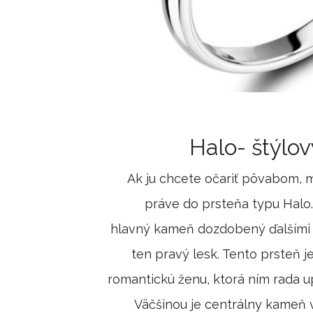
Halo- štýlo
Ak ju chcete očariť pôvabom, 
práve do prsteňa typu Halo.
hlavný kameň dozdobený ďalšími
ten pravý lesk. Tento prsteň j
romantickú ženu, ktorá ním rada u
Väčšinou je centrálny kameň 