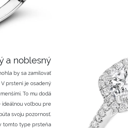
vý a noblesný
mohla by sa zamilovať
 V prsteni je osadený
 menšími. To mu dodá
e ideálnou voľbou pre
púta svoju pozornosť.
v tomto type prsteňa