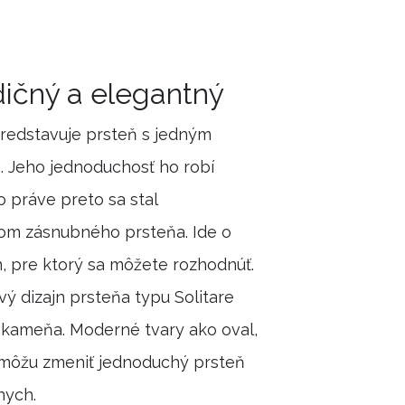
adičný a elegantný
predstavuje prsteň s jedným
. Jeho jednoduchosť ho robí
práve preto sa stal
om zásnubného prsteňa. Ide o
n, pre ktorý sa môžete rozhodnúť.
vý dizajn prsteňa typu Solitare
 kameňa. Moderné tvary ako oval,
 môžu zmeniť jednoduchý prsteň
nych.