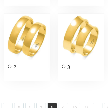
O-2
O-3
Zobraziť
Zobraziť
...
5
6
7
8
9
10
11
...