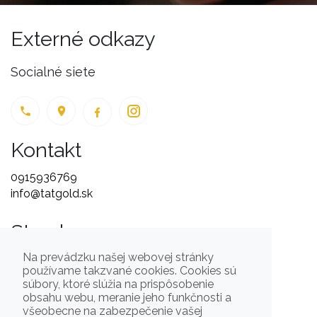
Externé odkazy
Socialné siete
Kontakt
0915936769
info@tatgold.sk
Stranky
Na prevádzku našej webovej stránky
Úvod
Novinky
používame takzvané cookies. Cookies sú
Šperky
O nás
súbory, ktoré slúžia na prispôsobenie
Výroba a oprava šperkov
Blog
obsahu webu, meranie jeho funkčnosti a
Kontakt
Cena striebra
všeobecne na zabezpečenie vašej